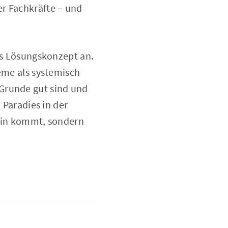
er Fachkräfte – und
hes Lösungskonzept an.
leme als systemisch
 Grunde gut sind und
 Paradies in der
hein kommt, sondern