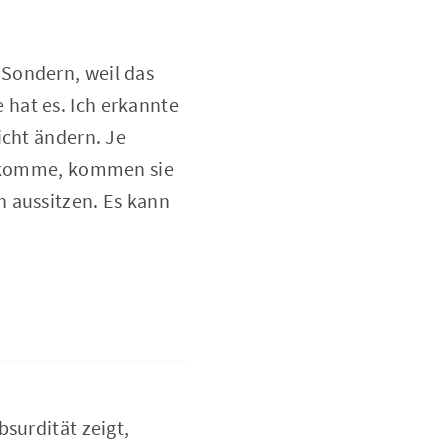
 Sondern, weil das
hat es. Ich erkannte
icht ändern. Je
lt komme, kommen sie
h aussitzen. Es kann
surdität zeigt,