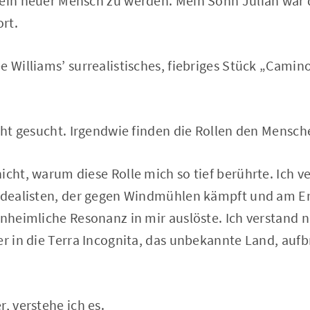
 ein neuer Mensch zu werden. Mein Sohn Julian war 
rt.
 Williams’ surrealistisches, fiebriges Stück „Camino 
icht gesucht. Irgendwie finden die Rollen den Mensch
icht, warum diese Rolle mich so tief berührte. Ich 
 Idealisten, der gegen Windmühlen kämpft und am E
unheimliche Resonanz in mir auslöste. Ich verstand 
er in die Terra Incognita, das unbekannte Land, aufbr
, verstehe ich es.