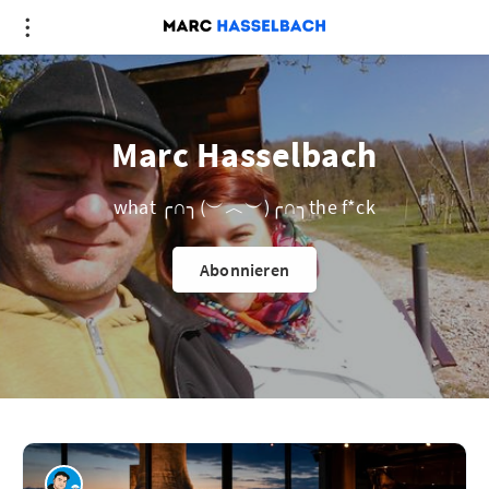
Marc Hasselbach
what ╭∩╮(︶︿︶)╭∩╮the f*ck
Abonnieren